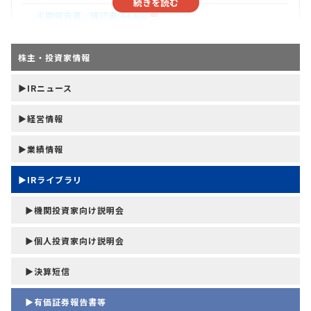
続きを読む
半期報告書／確認書(442KB)
2024年3月期
株主・投資家情報
有価証券報告書／確認書／内部統制報告書(998KB)
▶IRニュース
第3四半期報告書／確認書(292KB)
▶経営情報
第2四半期報告書／確認書(316KB)
第1四半期報告書／確認書(284KB)
▶業績情報
2023年3月期
▶IRライブラリ
有価証券報告書／確認書／内部統制報告書(840KB)
▶機関投資家向け説明会
第3四半期報告書／確認書(292KB)
▶個人投資家向け説明会
第2四半期報告書／確認書(316KB)
▶決算短信
第1四半期報告書／確認書(288KB)
▶有価証券報告書等
2022年3月期